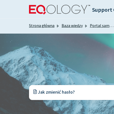
Przejdź do głównej treści
Support 
Strona główna
Baza wiedzy
Portal samoobsługowy Freshdesk
Jak zmienić hasło?