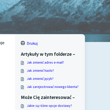
oje
Drukuj
Artykuły w tym folderze –
Jak zmienić adres e-mail?
Jak zmienić hasło?
Jak zmienić język?
Jak zarejestrować nowego klienta?
Może Cię zainteresować –
Jakie są różne opcje dostawy?