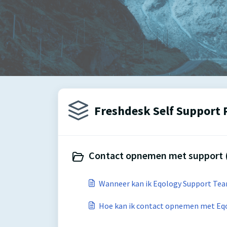
Freshdesk Self Support P
Contact opnemen met support 
Wanneer kan ik Eqology Support Te
Hoe kan ik contact opnemen met Eq