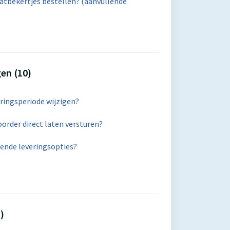
atbekertjes bestellen? (aanvullende
en (10)
eringsperiode wijzigen?
oorder direct laten versturen?
llende leveringsopties?
)