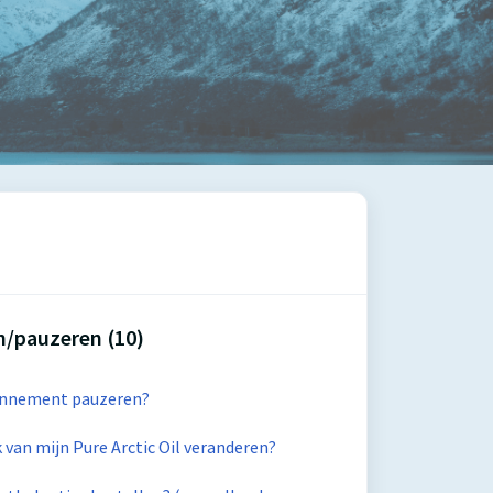
en/pauzeren (10)
onnement pauzeren?
 van mijn Pure Arctic Oil veranderen?