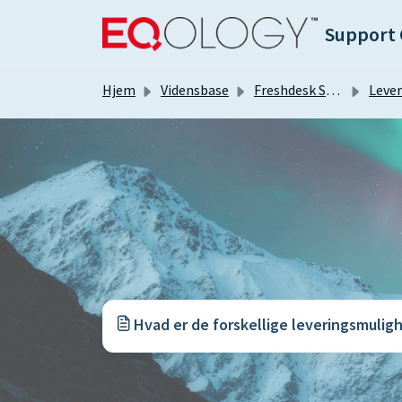
Gå til hovedindhold
Support 
Hjem
Vidensbase
Freshdesk Selvhjælpsportal
Lever
Hvad er de forskellige leveringsmulig