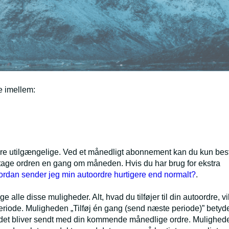
e imellem:
re utilgængelige. Ved et månedligt abonnement kan du kun best
odtage ordren en gang om måneden. Hvis du har brug for ekstra
rdan sender jeg min autoordre hurtigere end normalt?
.
 alle disse muligheder. Alt, hvad du tilføjer til din autoordre, vi
periode. Muligheden „Tilføj én gang (send næste periode)” betyde
at det bliver sendt med din kommende månedlige ordre. Mulighed