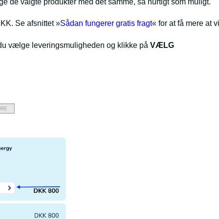
age de valgte produkter med det samme, så hurtigt som muligt.
K. Se afsnittet »
Sådan fungerer gratis fragt
« for at få mere at v
l du vælge leveringsmuligheden og klikke på
VÆLG