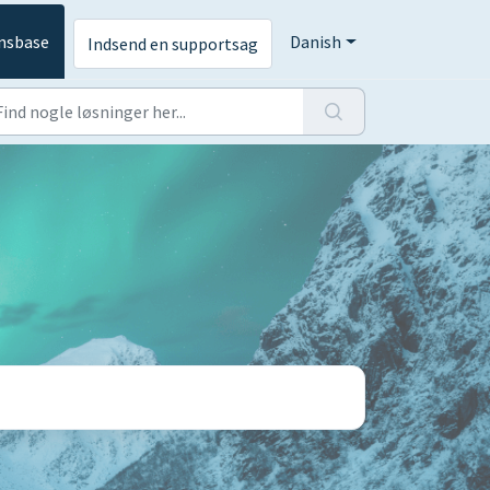
nsbase
Danish
Indsend en supportsag