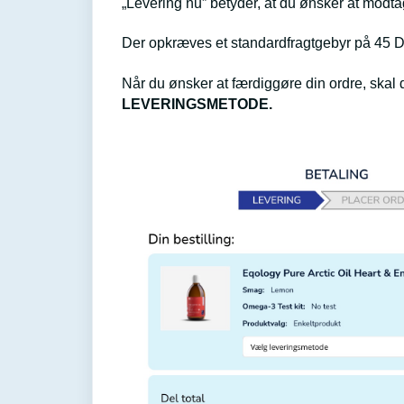
„Levering nu” betyder, at du ønsker at modt
Der opkræves et standardfragtgebyr på 45 DK
Når du ønsker at færdiggøre din ordre, ska
LEVERINGSMETODE.