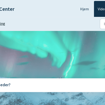
Center
Hjem
Vide
ing
heder?