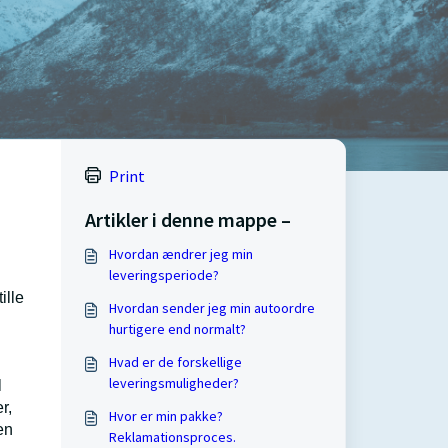
Print
Artikler i denne mappe –
Hvordan ændrer jeg min
leveringsperiode?
ille
Hvordan sender jeg min autoordre
hurtigere end normalt?
Hvad er de forskellige
leveringsmuligheder?
l
r,
Hvor er min pakke?
en
Reklamationsproces.