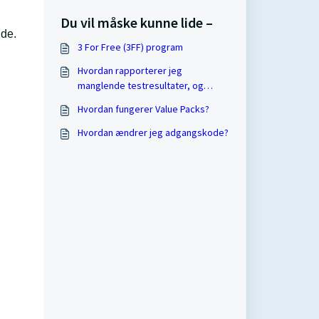
Du vil måske kunne lide –
ide.
3 For Free (3FF) program
Hvordan rapporterer jeg
manglende testresultater, og
hvornår skal jeg gøre det?
Hvordan fungerer Value Packs?
Hvordan ændrer jeg adgangskode?