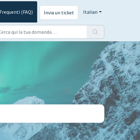
requenti (FAQ)
Italian
Invia un ticket