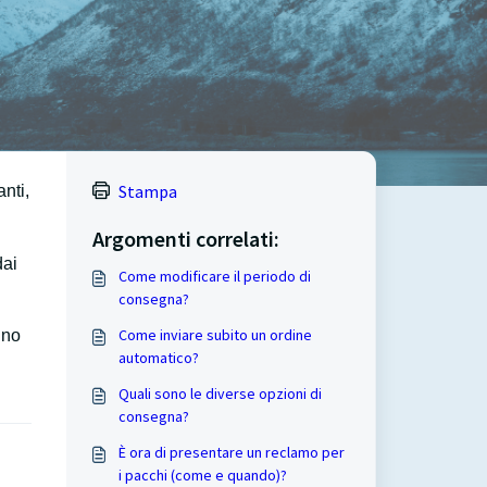
Stampa
anti,
Argomenti correlati:
dai
Come modificare il periodo di
consegna?
Come inviare subito un ordine
uno
automatico?
Quali sono le diverse opzioni di
consegna?
È ora di presentare un reclamo per
i pacchi (come e quando)?