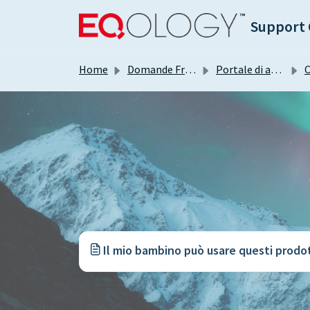
Salta al contenuto principale
Support 
Home
Domande Frequenti (FAQ)
Portale di auto-assistenza Freshdesk
Il mio bambino può usare questi prodot